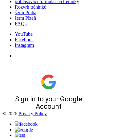
přihlašovací formulář na tréninky
Rozvrh tréninků
šerm Praha
šerm Plzeň
FAQs
YouTube
Facebook
Instagram
© 2026
Privacy Policy