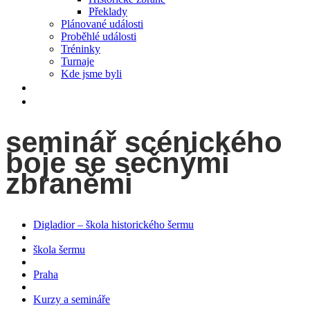
Překlady
Plánované události
Proběhlé události
Tréninky
Turnaje
Kde jsme byli
videa
Kontakt
seminář scénického
boje se sečnými
zbraněmi
Digladior – škola historického šermu
škola šermu
Praha
Kurzy a semináře