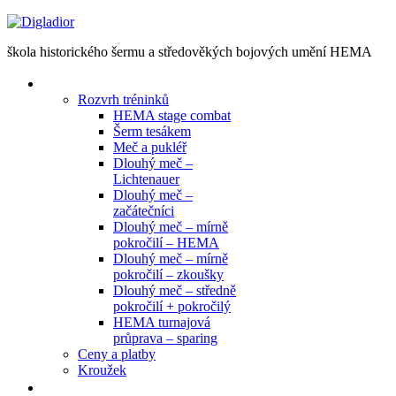
EN
škola historického šermu a středověkých bojových umění HEMA
Tréninky
Rozvrh tréninků
HEMA stage combat
Šerm tesákem
Meč a pukléř
Dlouhý meč –
Lichtenauer
Dlouhý meč –
začátečníci
Dlouhý meč – mírně
pokročilí – HEMA
Dlouhý meč – mírně
pokročilí – zkoušky
Dlouhý meč – středně
pokročilí + pokročilý
HEMA turnajová
průprava – sparing
Ceny a platby
Kroužek
Semináře