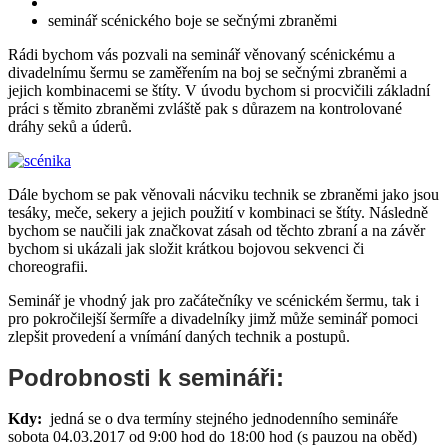
seminář scénického boje se sečnými zbraněmi
Rádi bychom vás pozvali na seminář věnovaný scénickému a
divadelnímu šermu se zaměřením na boj se sečnými zbraněmi a
jejich kombinacemi se štíty. V úvodu bychom si procvičili základní
práci s těmito zbraněmi zvláště pak s důrazem na kontrolované
dráhy seků a úderů.
Dále bychom se pak věnovali nácviku technik se zbraněmi jako jsou
tesáky, meče, sekery a jejich použití v kombinaci se štíty. Následně
bychom se naučili jak značkovat zásah od těchto zbraní a na závěr
bychom si ukázali jak složit krátkou bojovou sekvenci či
choreografii.
Seminář je vhodný jak pro začátečníky ve scénickém šermu, tak i
pro pokročilejší šermíře a divadelníky jimž může seminář pomoci
zlepšit provedení a vnímání daných technik a postupů.
Podrobnosti k semináři:
Kdy:
jedná se o dva termíny stejného jednodenního semináře
sobota 04.03.2017 od 9:00 hod do 18:00 hod (s pauzou na oběd)