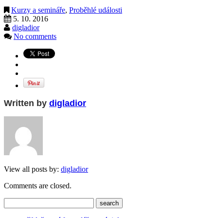
Kurzy a semináře
,
Proběhlé události
5. 10. 2016
digladior
No comments
Written by
digladior
View all posts by:
digladior
Comments are closed.