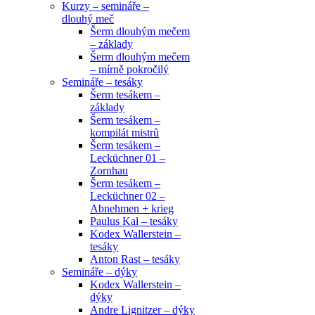
Kurzy – semináře –
dlouhý meč
Šerm dlouhým mečem
– základy
Šerm dlouhým mečem
– mírně pokročilý
Semináře – tesáky
Šerm tesákem –
základy
Šerm tesákem –
kompilát mistrů
Šerm tesákem –
Lecküchner 01 –
Zornhau
Šerm tesákem –
Lecküchner 02 –
Abnehmen + krieg
Paulus Kal – tesáky
Kodex Wallerstein –
tesáky
Anton Rast – tesáky
Semináře – dýky
Kodex Wallerstein –
dýky
Andre Lignitzer – dýky