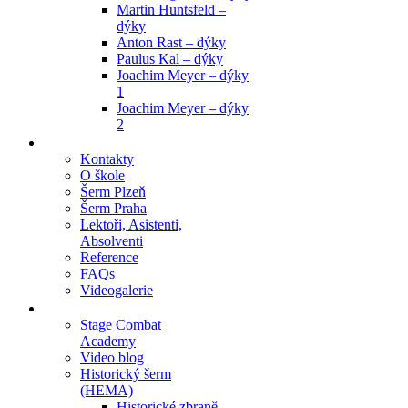
Martin Huntsfeld –
dýky
Anton Rast – dýky
Paulus Kal – dýky
Joachim Meyer – dýky
1
Joachim Meyer – dýky
2
Škola
Kontakty
O škole
Šerm Plzeň
Šerm Praha
Lektoři, Asistenti,
Absolventi
Reference
FAQs
Videogalerie
Články
Stage Combat
Academy
Video blog
Historický šerm
(HEMA)
Historické zbraně