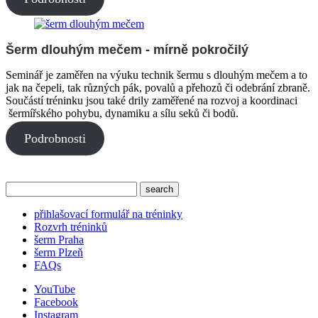
Šerm dlouhým mečem - mírně pokročilý
Seminář je zaměřen na výuku technik šermu s dlouhým mečem a to
jak na čepeli, tak různých pák, povalů a přehozů či odebrání zbraně.
Součástí tréninku jsou také drily zaměřené na rozvoj a koordinaci
šermířského pohybu, dynamiku a sílu seků či bodů.
Podrobnosti
přihlašovací formulář na tréninky
Rozvrh tréninků
šerm Praha
šerm Plzeň
FAQs
YouTube
Facebook
Instagram