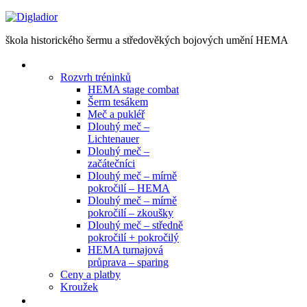
EN
škola historického šermu a středověkých bojových umění HEMA
Tréninky
Rozvrh tréninků
HEMA stage combat
Šerm tesákem
Meč a pukléř
Dlouhý meč –
Lichtenauer
Dlouhý meč –
začátečníci
Dlouhý meč – mírně
pokročilí – HEMA
Dlouhý meč – mírně
pokročilí – zkoušky
Dlouhý meč – středně
pokročilí + pokročilý
HEMA turnajová
průprava – sparing
Ceny a platby
Kroužek
Semináře