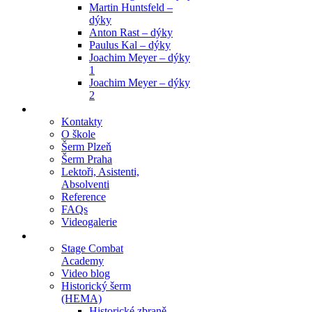
Martin Huntsfeld –
dýky
Anton Rast – dýky
Paulus Kal – dýky
Joachim Meyer – dýky
1
Joachim Meyer – dýky
2
Škola
Kontakty
O škole
Šerm Plzeň
Šerm Praha
Lektoři, Asistenti,
Absolventi
Reference
FAQs
Videogalerie
Články
Stage Combat
Academy
Video blog
Historický šerm
(HEMA)
Historické zbraně