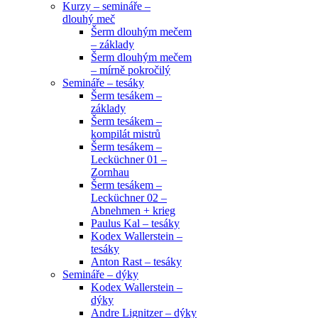
Kurzy – semináře –
dlouhý meč
Šerm dlouhým mečem
– základy
Šerm dlouhým mečem
– mírně pokročilý
Semináře – tesáky
Šerm tesákem –
základy
Šerm tesákem –
kompilát mistrů
Šerm tesákem –
Lecküchner 01 –
Zornhau
Šerm tesákem –
Lecküchner 02 –
Abnehmen + krieg
Paulus Kal – tesáky
Kodex Wallerstein –
tesáky
Anton Rast – tesáky
Semináře – dýky
Kodex Wallerstein –
dýky
Andre Lignitzer – dýky