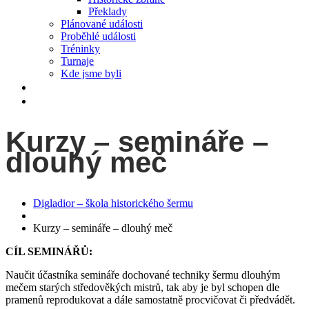
Překlady
Plánované události
Proběhlé události
Tréninky
Turnaje
Kde jsme byli
videa
Kontakt
Kurzy – semináře –
dlouhý meč
Digladior – škola historického šermu
Kurzy – semináře – dlouhý meč
CÍL SEMINÁŘŮ:
Naučit účastníka semináře dochované techniky šermu dlouhým
mečem starých středověkých mistrů, tak aby je byl schopen dle
pramenů reprodukovat a dále samostatně procvičovat či předvádět.