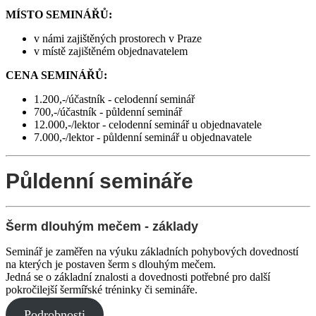
MÍSTO SEMINÁŘŮ:
v námi zajištěných prostorech v Praze
v místě zajištěném objednavatelem
CENA SEMINÁŘŮ:
1.200,-/účastník - celodenní seminář
700,-/účastník - půldenní seminář
12.000,-/lektor - celodenní seminář u objednavatele
7.000,-/lektor - půldenní seminář u objednavatele
Půldenní semináře
Šerm dlouhým mečem - základy
Seminář je zaměřen na výuku základních pohybových dovedností
na kterých je postaven šerm s dlouhým mečem.
Jedná se o základní znalosti a dovednosti potřebné pro další
pokročilejší šermířské tréninky či semináře.
Podrobnosti