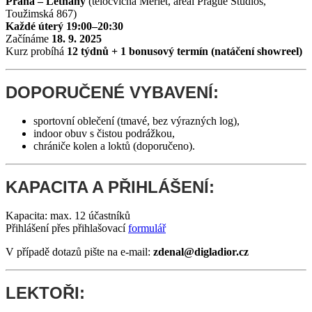
Praha – Letňany
(tělocvična Merlet, areál Prague Studios,
Toužimská 867)
Každé úterý 19:00–20:30
Začínáme
18. 9. 2025
Kurz probíhá
12 týdnů + 1 bonusový termín (natáčení showreel)
DOPORUČENÉ VYBAVENÍ:
sportovní oblečení (tmavé, bez výrazných log),
indoor obuv s čistou podrážkou,
chrániče kolen a loktů (doporučeno).
KAPACITA A PŘIHLÁŠENÍ:
Kapacita: max. 12 účastníků
Přihlášení přes přihlašovací
formulář
V případě dotazů pište na e-mail:
zdenal@digladior.cz
LEKTOŘI: