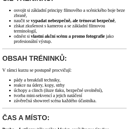
osvojit si základní principy filmového a scénického boje beze
zbraně,
naučit se
vypadat nebezpečně, ale trénovat bezpečně
,
získat zkušenost s kamerou a se základní filmovou
terminologií,
odnést si
vlastní akční scénu a promo fotografie
jako
profesionální výstup.
OBSAH TRÉNINKŮ:
V rámci kurzu se postupně procvičují:
pády a breakfall techniky,
reakce na údery, kopy, strhy
úchopy a clinch (iluze tlaku, bezpečné uvolnění),
tvorba mini-sekvencí a jejich natáčení
závěrečná showreel scéna každého účastníka.
ČAS A MÍSTO: