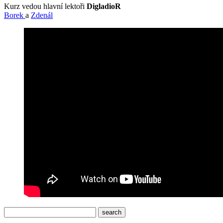
Kurz vedou hlavní lektoři
DigladioR
Borek
a
Zdenál