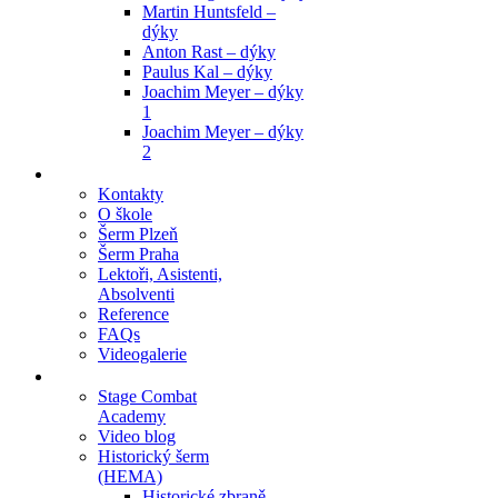
Martin Huntsfeld –
dýky
Anton Rast – dýky
Paulus Kal – dýky
Joachim Meyer – dýky
1
Joachim Meyer – dýky
2
Škola
Kontakty
O škole
Šerm Plzeň
Šerm Praha
Lektoři, Asistenti,
Absolventi
Reference
FAQs
Videogalerie
Články
Stage Combat
Academy
Video blog
Historický šerm
(HEMA)
Historické zbraně