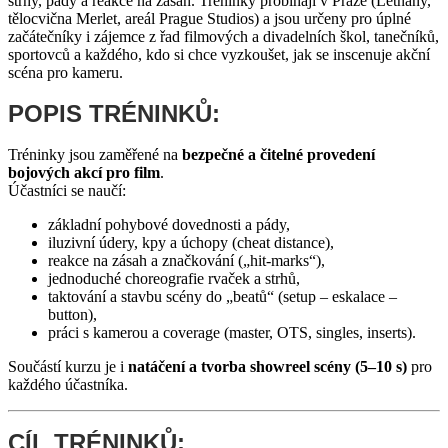
strhy, pády a reakce na zásah. Tréninky probíhají v Praze (Letňany,
tělocvična Merlet, areál Prague Studios) a jsou určeny pro úplné
začátečníky i zájemce z řad filmových a divadelních škol, tanečníků,
sportovců a každého, kdo si chce vyzkoušet, jak se inscenuje akční
scéna pro kameru.
POPIS TRÉNINKŮ:
Tréninky jsou zaměřené na
bezpečné a čitelné provedení
bojových akcí pro film
.
Účastníci se naučí:
základní pohybové dovednosti a pády,
iluzivní údery, kpy a úchopy (cheat distance),
reakce na zásah a značkování („hit-marks“),
jednoduché choreografie rvaček a strhů,
taktování a stavbu scény do „beatů“ (setup – eskalace –
button),
práci s kamerou a coverage (master, OTS, singles, inserts).
Součástí kurzu je i
natáčení a tvorba showreel scény (5–10 s)
pro
každého účastníka.
CÍL TRÉNINKŮ: