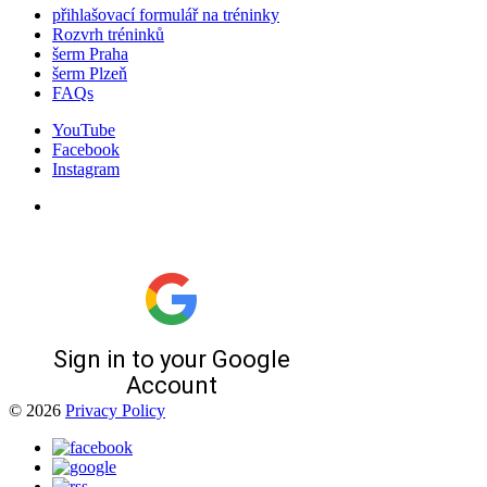
přihlašovací formulář na tréninky
Rozvrh tréninků
šerm Praha
šerm Plzeň
FAQs
YouTube
Facebook
Instagram
© 2026
Privacy Policy