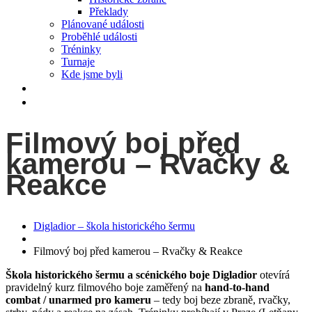
Překlady
Plánované události
Proběhlé události
Tréninky
Turnaje
Kde jsme byli
videa
Kontakt
Filmový boj před
kamerou – Rvačky &
Reakce
Digladior – škola historického šermu
Filmový boj před kamerou – Rvačky & Reakce
Škola historického šermu a scénického boje Digladior
otevírá
pravidelný kurz filmového boje zaměřený na
hand-to-hand
combat / unarmed pro kameru
– tedy boj beze zbraně, rvačky,