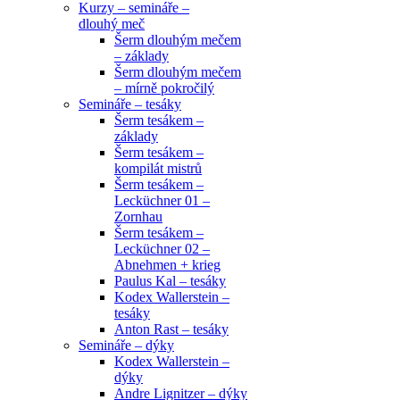
Kurzy – semináře –
dlouhý meč
Šerm dlouhým mečem
– základy
Šerm dlouhým mečem
– mírně pokročilý
Semináře – tesáky
Šerm tesákem –
základy
Šerm tesákem –
kompilát mistrů
Šerm tesákem –
Lecküchner 01 –
Zornhau
Šerm tesákem –
Lecküchner 02 –
Abnehmen + krieg
Paulus Kal – tesáky
Kodex Wallerstein –
tesáky
Anton Rast – tesáky
Semináře – dýky
Kodex Wallerstein –
dýky
Andre Lignitzer – dýky