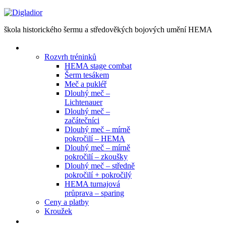
EN
škola historického šermu a středověkých bojových umění HEMA
Tréninky
Rozvrh tréninků
HEMA stage combat
Šerm tesákem
Meč a pukléř
Dlouhý meč –
Lichtenauer
Dlouhý meč –
začátečníci
Dlouhý meč – mírně
pokročilí – HEMA
Dlouhý meč – mírně
pokročilí – zkoušky
Dlouhý meč – středně
pokročilí + pokročilý
HEMA turnajová
průprava – sparing
Ceny a platby
Kroužek
Semináře